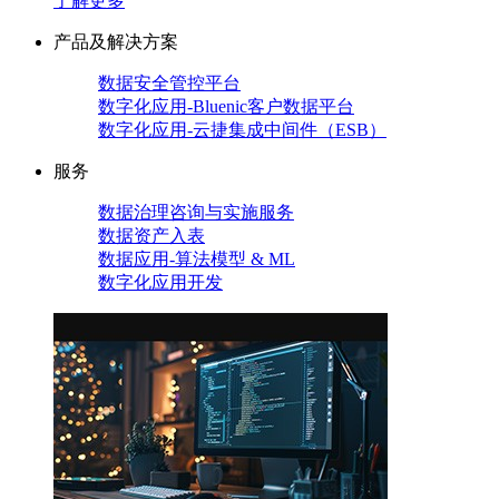
了解更多
产品及解决方案
数据安全管控平台
数字化应用-Bluenic客户数据平台
数字化应用-云捷集成中间件（ESB）
服务
数据治理咨询与实施服务
数据资产入表
数据应用-算法模型 & ML
数字化应用开发