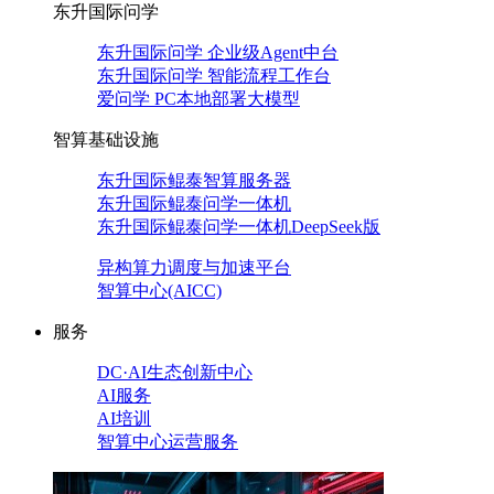
东升国际问学
东升国际问学 企业级Agent中台
东升国际问学 智能流程工作台
爱问学 PC本地部署大模型
智算基础设施
东升国际鲲泰智算服务器
东升国际鲲泰问学一体机
东升国际鲲泰问学一体机DeepSeek版
异构算力调度与加速平台
智算中心(AICC)
服务
DC·AI生态创新中心
AI服务
AI培训
智算中心运营服务