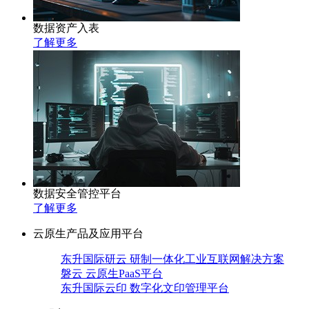
数据资产入表
了解更多
数据安全管控平台
了解更多
云原生产品及应用平台
东升国际研云 研制一体化工业互联网解决方案
磐云 云原生PaaS平台
东升国际云印 数字化文印管理平台