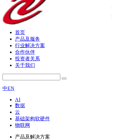
首页
产品及服务
行业解决方案
合作伙伴
投资者关系
关于我们
中
EN
AI
数据
云
基础架构软硬件
物联网
产品及解决方案