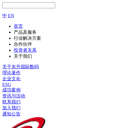
中
EN
首页
产品及服务
行业解决方案
合作伙伴
投资者关系
关于我们
关于东升国际数码
理论著作
企业文化
ESG
成功案例
资讯与活动
联系我们
加入我们
通知公告